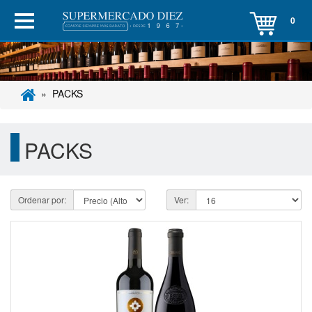
0
PACKS
PACKS
Ordenar por:
Ver: