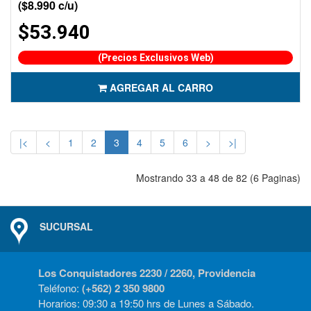
($8.990 c/u)
$53.940
(Precios Exclusivos Web)
AGREGAR AL CARRO
|<
<
1
2
3
4
5
6
>
>|
Mostrando 33 a 48 de 82 (6 Paginas)
SUCURSAL
Los Conquistadores 2230 / 2260, Providencia
Teléfono:
(+562) 2 350 9800
Horarios: 09:30 a 19:50 hrs de Lunes a Sábado.