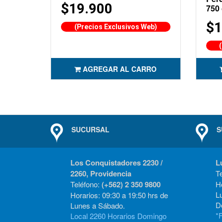
$19.900
750
$1
(Precios Exclusivos Web)
AGREGAR AL CARRO
SUCURSAL
S
Los Conquistadores 2230 /
L
2260, Providencia
T
Teléfono:
(+562) 2 350 9800
Ho
L
Horarios: 09:30 a 19:50 hrs de
D
Lunes a Sábado.
*F
Local 2260 Horarios Domingo