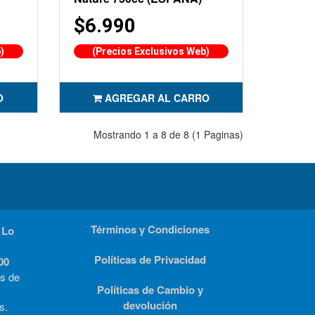
$6.990
)
(Precios Exclusivos Web)
O
AGREGAR AL CARRO
Mostrando 1 a 8 de 8 (1 Paginas)
Términos y Condiciones
 Lo
Políticas de Privacidad
00
rs de
Políticas de Cambio y
devolución
s.