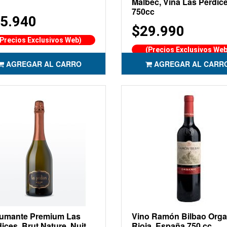
Malbec, Viña Las Perdic
750cc
5.940
$29.990
(Precios Exclusivos Web)
(Precios Exclusivos Web
AGREGAR AL CARRO
AGREGAR AL CARR
umante Premium Las
Vino Ramón Bilbao Orga
ices, Brut Nature, Nuit
Rioja, España 750 cc