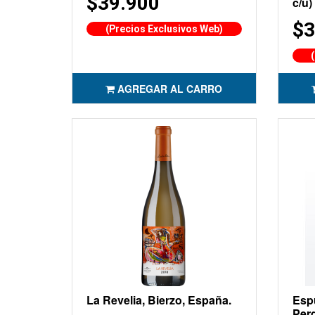
$39.900
c/u)
$3
(Precios Exclusivos Web)
AGREGAR AL CARRO
La Revelia, Bierzo, España.
Esp
Perd