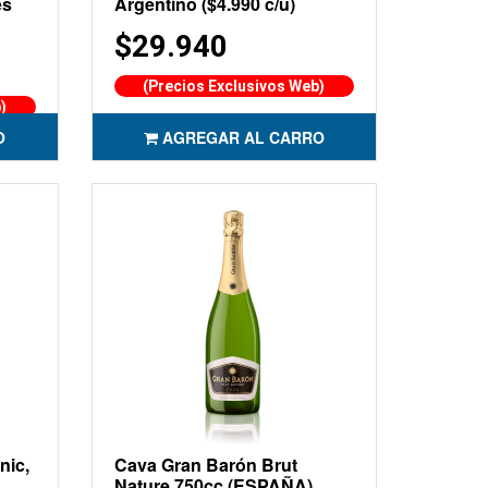
es
Argentino ($4.990 c/u)
$29.940
(Precios Exclusivos Web)
)
O
AGREGAR AL CARRO
nic,
Cava Gran Barón Brut
Nature 750cc (ESPAÑA)