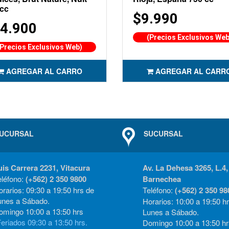
 cc
$9.990
4.900
(Precios Exclusivos Web
(Precios Exclusivos Web)
AGREGAR AL CARRO
AGREGAR AL CARR
UCURSAL
SUCURSAL
uis Carrera 2231, Vitacura
Av. La Dehesa 3265, L.4,
eléfono:
(+562) 2 350 9800
Barnechea
rarios: 09:30 a 19:50 hrs de
Teléfono:
(+562) 2 350 98
unes a Sábado.
Horarios: 10:00 a 19:50 h
omingo 10:00 a 13:50 hrs
Lunes a Sábado.
eriados 09:30 a 13:50 hrs.
Domingo 10:00 a 13:50 hr