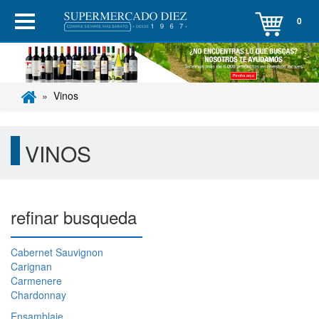
0
Vinos
VINOS
refinar busqueda
Cabernet Sauvignon
Carignan
Carmenere
Chardonnay
Ensamblaje