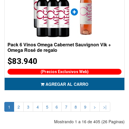
Pack 6 Vinos Omega Cabernet Sauvignon Vik +
Omega Rosé de regalo
$83.940
(Precios Exclusivos Web)
AGREGAR AL CARRO
1
2
3
4
5
6
7
8
9
>
>|
Mostrando 1 a 16 de 405 (26 Paginas)