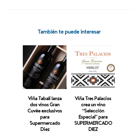
También te puede interesar
Viña Tabali lanza
Viña Tres Palacios
Viña Su
dos vinos Gran
crea un vino
“Re
Cuvée exclusivos
“Selección
espec
para
Especial” para
Supermercado
SUPERMERCADO
SUPE
Diez
DIEZ