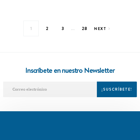
Navegación de entradas
…
1
2
3
28
NEXT
Inscríbete en nuestro Newsletter