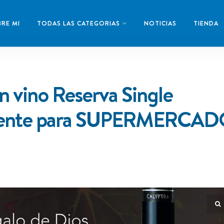
RE MI
TODAS LAS CATEGORIAS
NOTICIAS
TIENDA
n vino Reserva Single
lmente para SUPERMERCA