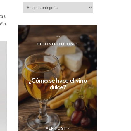
Categorías
rma
sólo
En
RECOMENDACIONES
¿Cómo se hace el vino
dulce?
VER POST