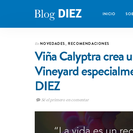
INICIO
SOB
NOVEDADES
,
RECOMENDACIONES
En
Viña Calyptra crea u
Vineyard especia
DIEZ
Sé el primero en comentar