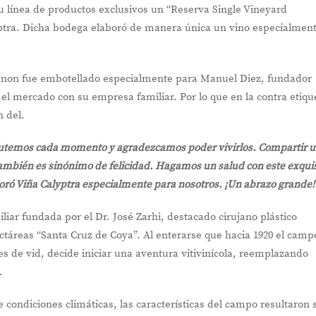
ínea de productos exclusivos un “Reserva Single Vineyard
ptra. Dicha bodega elaboró de manera única un vino especialmen
gnon fue embotellado especialmente para Manuel Diez, fundador
el mercado con su empresa familiar. Por lo que en la contra etiqu
n del.
sfrutemos cada momento y agradezcamos poder vivirlos. Compartir 
ambién es sinónimo de felicidad. Hagamos un salud con este exquis
oró Viña Calyptra especialmente para nosotros. ¡Un abrazo grande!
iar fundada por el Dr. José Zarhi, destacado cirujano plástico
ectáreas “Santa Cruz de Coya”. Al enterarse que hacia 1920 el camp
s de vid, decide iniciar una aventura vitivinícola, reemplazando
.
 condiciones climáticas, las características del campo resultaron 