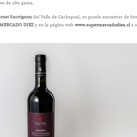
nos de alta gama.
ernet Sauvignon
del Valle de Cachapoal, se puede encontrar de fo
MERCADO DIEZ
y en la página web
www.supermercadodiez.cl
a 
NOVEDADES
En
Punto de Encuentro: el