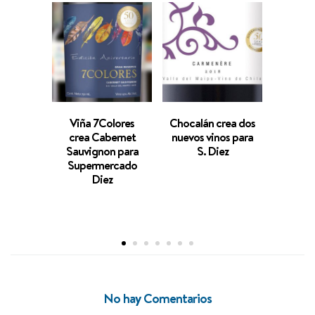
Viña 7Colores
Chocalán crea dos
Viña 
crea Cabernet
nuevos vinos para
crea 
Sauvignon para
S. Diez
Gran
Supermercado
espec
Diez
SUPE
No hay Comentarios