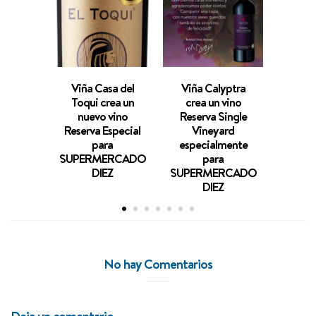
Viña Casa del
Viña Calyptra
Viña 
Toqui crea un
crea un vino
embote
nuevo vino
Reserva Single
vino “
Reserva Especial
Vineyard
para c
para
especialmente
80 año
SUPERMERCADO
para
de Sup
DIEZ
SUPERMERCADO
DIEZ
No hay Comentarios
Deja un comentario