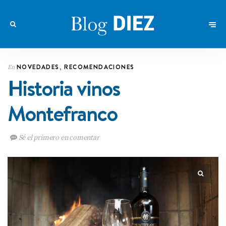
NOVEDADES
,
RECOMENDACIONES
En
Historia vinos
Montefranco
Sé el primero en comentar