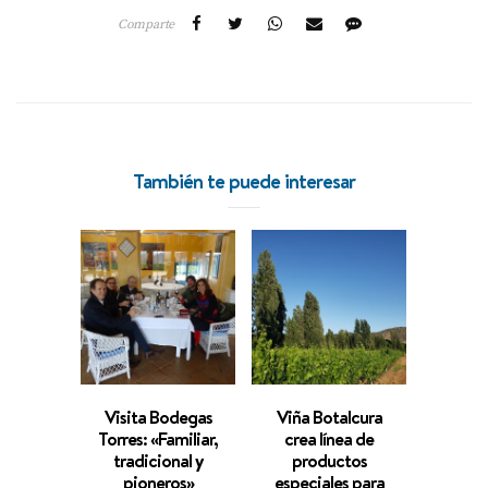
Comparte
También te puede interesar
Visita Bodegas
Viña Botalcura
Viña 
Torres: «Familiar,
crea línea de
crea y
tradicional y
productos
u
pioneros»
especiales para
Car