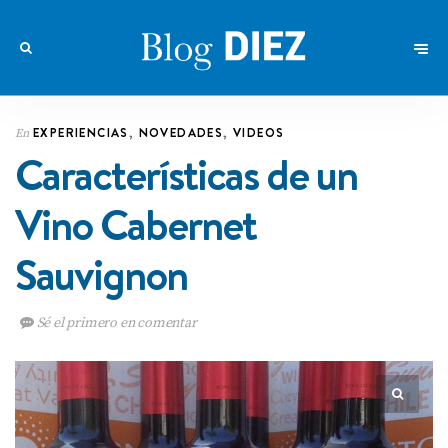
EXPERIENCIAS
,
NOVEDADES
,
VIDEOS
En
Características de un
Vino Cabernet
Sauvignon
Sé el primero en comentar