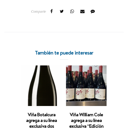
Comparte
También te puede interesar
Viña Botalcura
Viña William Cole
Est
agrega a su línea
agrega a su línea
ma
exclusiva dos
exclusiva “Edición