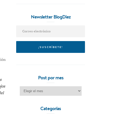
Newsletter BlogDiez
xión
Post por mes
s
ojos
Post por mes
del
Categorías