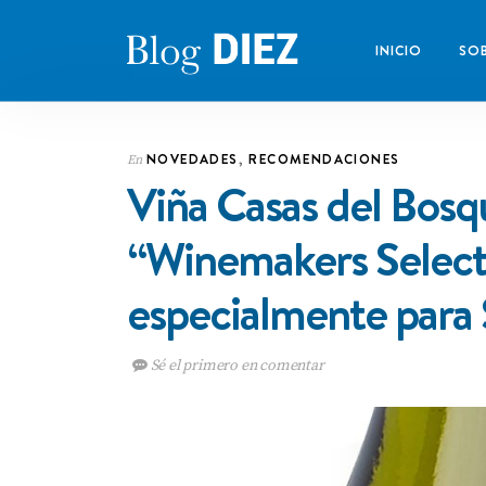
INICIO
SOB
NOVEDADES
,
RECOMENDACIONES
En
Viña Casas del Bosqu
“Winemakers Select
especialmente pa
Sé el primero en comentar