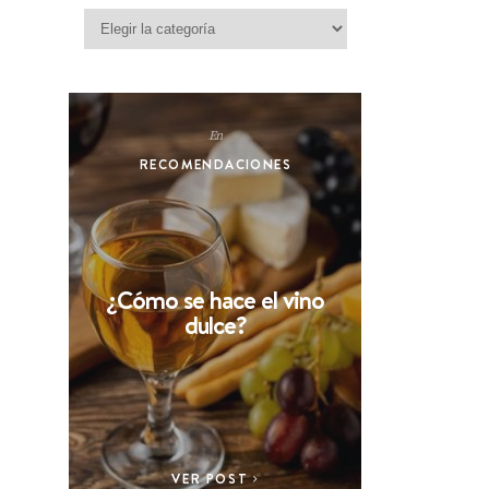
Categorías
En
RECOMENDACIONES
¿Cómo se hace el vino
dulce?
VER POST