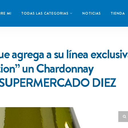
RE MI
TODAS LAS CATEGORIAS
NOTICIAS
TIENDA
e agrega a su línea exclusiv
ion” un Chardonnay
ra SUPERMERCADO DIEZ