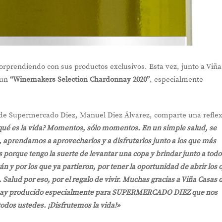
endiendo con sus productos exclusivos. Esta vez, junto a Viña
 un
“Winemakers Selection Chardonnay 2020”
, especialmente
r de Supermercado Diez, Manuel Diez Álvarez, comparte una refle
ué es la vida? Momentos, sólo momentos. En un simple salud, se
 aprendamos a aprovecharlos y a disfrutarlos junto a los que más
 porque tengo la suerte de levantar una copa y brindar junto a todo
n y por los que ya partieron, por tener la oportunidad de abrir los 
Salud por eso, por el regalo de vivir. Muchas gracias a Viña Casas 
nnay producido especialmente para SUPERMERCADO DIEZ que nos
todos ustedes. ¡Disfrutemos la vida!»