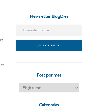
Newsletter BlogDiez
ara
con
Post por mes
Post por mes
Categorías