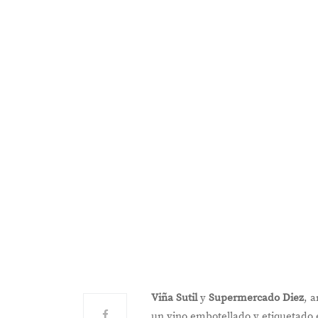
Viña Sutil
y
Supermercado Diez
, 
un vino embotellado y etiquetado 