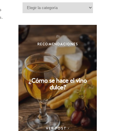
Categorías
s
s.
En
RECOMENDACIONES
¿Cómo se hace el vino
dulce?
VER POST