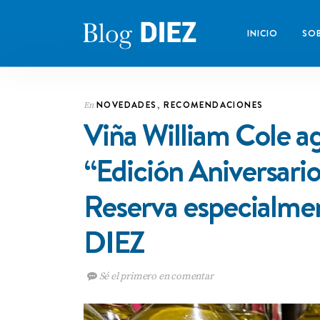
INICIO
SOB
NOVEDADES
,
RECOMENDACIONES
En
Viña William Cole ag
“Edición Aniversari
Reserva especial
DIEZ
Sé el primero en comentar