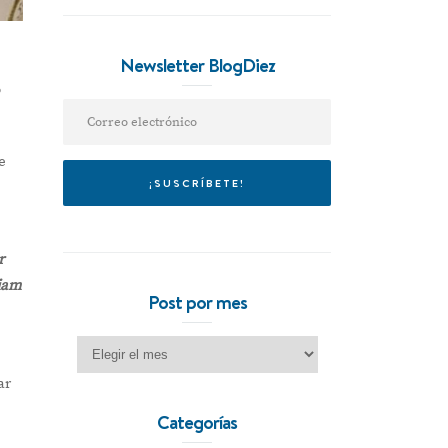
Newsletter BlogDiez
o
e
r
liam
Post por mes
Post por mes
ar
Categorías