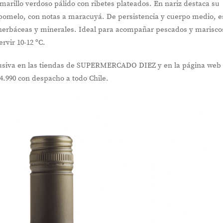
marillo verdoso pálido con ribetes plateados. En nariz destaca su
y pomelo, con notas a maracuyá. De persistencia y cuerpo medio, e
 herbáceas y minerales. Ideal para acompañar pescados y marisco
vir 10-12 ºC.
NOVEDADES
En
lusiva en las tiendas de SUPERMERCADO DIEZ y en la página web
$4.990 con despacho a todo Chile.
Punto de Encuentro: el