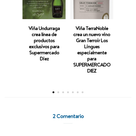
Viña Undurraga
Viña TerraNoble
Viña 
crea línea de
crea un nuevo vino
Bosque
productos
Gran Terroir Los
su líne
exclusivos para
Lingues
“Win
Supermercado
especialmente
Sele
Diez
para
Pin
SUPERMERCADO
espec
DIEZ
SUPE
2 Comentario