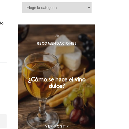
Categorías
ado
En
RECOMENDACIONES
¿Cómo se hace el vino
dulce?
VER POST