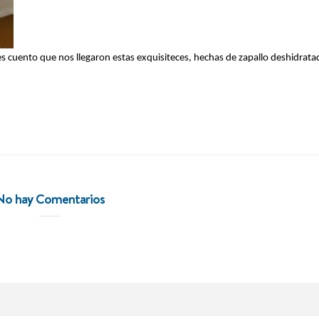
es cuento que nos llegaron estas exquisiteces, hechas de zapallo deshidrat
NOVEDADES
En
No hay Comentarios
Punto de Encuentro: el