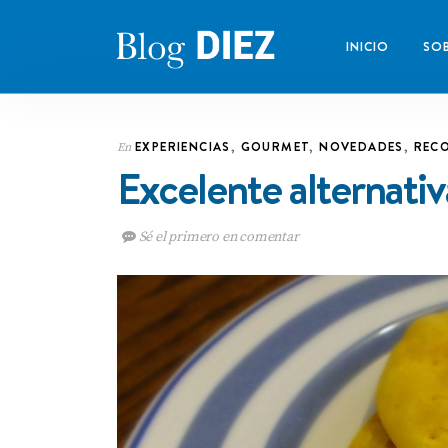
INICIO
SOB
EXPERIENCIAS
,
GOURMET
,
NOVEDADES
,
REC
En
Excelente alternativa
Sé el primero en comentar