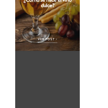
dulce?
VER POST