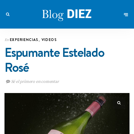
EXPERIENCIAS
,
VIDEOS
En
Espumante Estelado
Rosé
Sé el primero en comentar