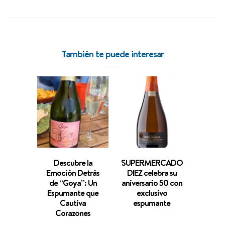
También te puede interesar
Descubre la
SUPERMERCADO
¿Qué s
Emoción Detrás
DIEZ celebra su
método
de “Goya”: Un
aniversario 50 con
Espumante que
exclusivo
Cautiva
espumante
Corazones