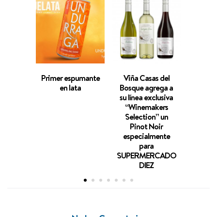
Primer espumante
Viña Casas del
Vi
en lata
Bosque agrega a
Veramo
su línea exclusiva
dos nu
“Winemakers
Colecc
Selection” un
Reserv
Pinot Noir
espec
especialmente
para
SUPE
SUPERMERCADO
DIEZ