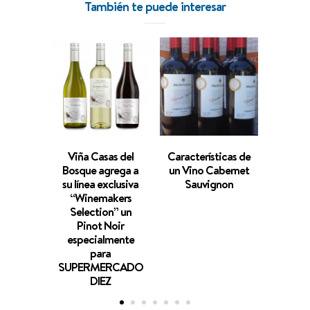
También te puede interesar
Viña Casas del
Características de
Tres 
Bosque agrega a
un Vino Cabernet
precios
su línea exclusiva
Sauvignon
para br
“Winemakers
Día 
Selection” un
C
Pinot Noir
especialmente
para
SUPERMERCADO
DIEZ