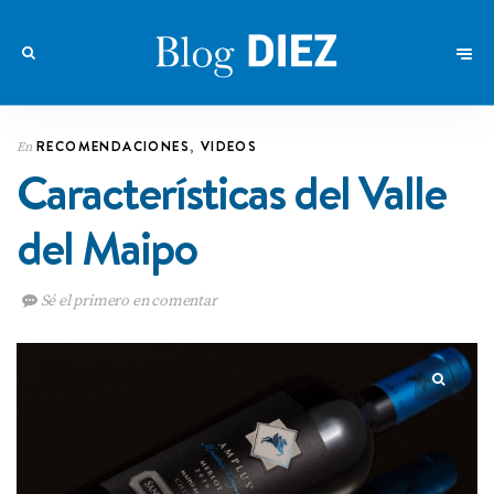
RECOMENDACIONES
,
VIDEOS
En
Características del Valle
del Maipo
Sé el primero en comentar