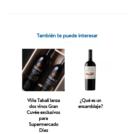
También te puede interesar
Viña Tabali lanza
¿Qué es un
«Oríge
dos vinos Gran
ensamblaje?
un Cab
Cuvée exclusivos
premia
para
Supermercado
Diez