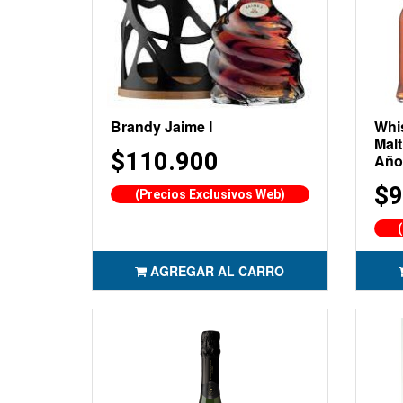
Brandy Jaime I
Whi
Malt
$110.900
Año
$9
(Precios Exclusivos Web)
AGREGAR AL CARRO