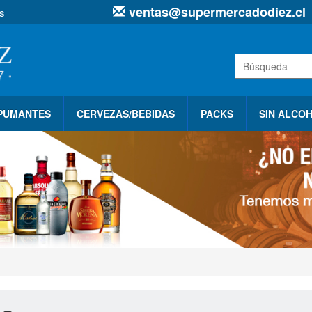
ventas@supermercadodiez.cl
s
SPUMANTES
CERVEZAS/BEBIDAS
PACKS
SIN ALCO