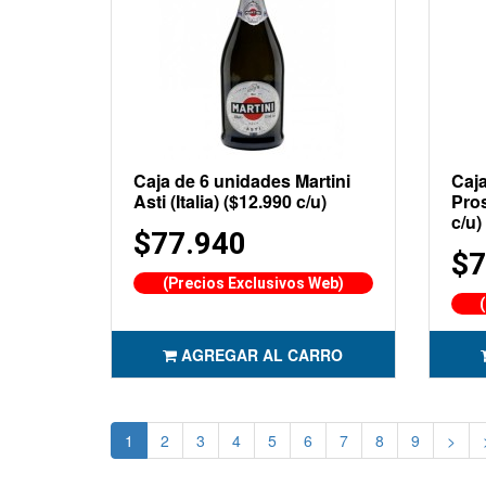
Caja de 6 unidades Martini
Caja
Asti (Italia) ($12.990 c/u)
Pros
c/u)
$77.940
$7
(Precios Exclusivos Web)
AGREGAR AL CARRO
1
2
3
4
5
6
7
8
9
>