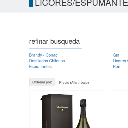
LICORES/ESPUMANT
refinar busqueda
Brandy - Coñac
Gin
Destilados Chilenos
Licores 
Espumantes
Ron
Ordenar por: