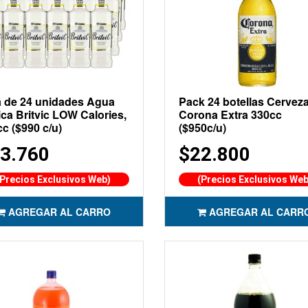
a de 24 unidades Agua
Pack 24 botellas Cervez
ca Britvic LOW Calories,
Corona Extra 330cc
c ($990 c/u)
($950c/u)
3.760
$22.800
(Precios Exclusivos Web)
(Precios Exclusivos Web
AGREGAR AL CARRO
AGREGAR AL CARR