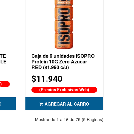
ITE
Caja de 6 unidades ISOPRO
BLE
Protein 10G Zero Azucar
RED ($1.990 c/u)
$11.940
)
(Precios Exclusivos Web)
O
AGREGAR AL CARRO
Mostrando 1 a 16 de 75 (5 Paginas)