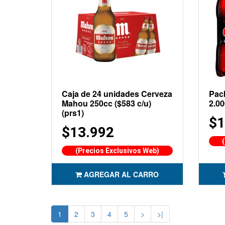
Caja de 24 unidades Cerveza
Pac
Mahou 250cc ($583 c/u)
2.0
(prs1)
$1
$13.992
(Precios Exclusivos Web)
AGREGAR AL CARRO
1
2
3
4
5
>
>|