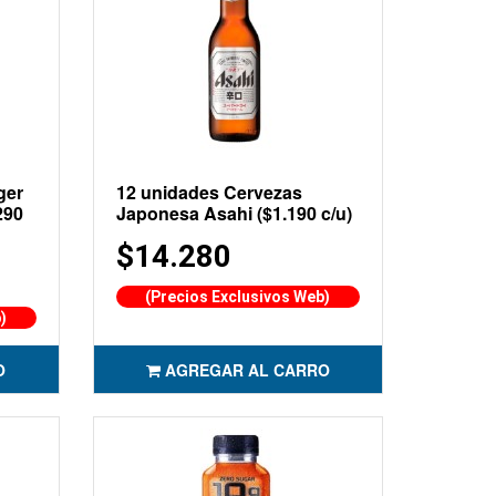
ger
12 unidades Cervezas
290
Japonesa Asahi ($1.190 c/u)
$14.280
(Precios Exclusivos Web)
)
O
AGREGAR AL CARRO