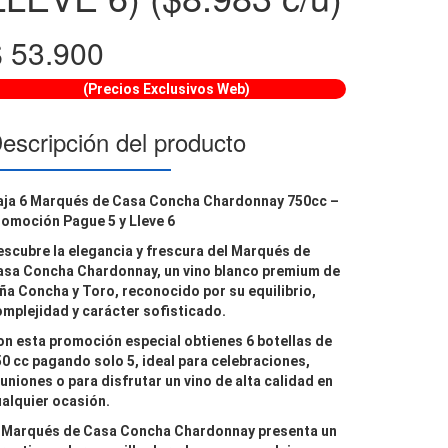
$
53.900
(Precios Exclusivos Web)
escripción del producto
aja 6 Marqués de Casa Concha Chardonnay 750cc –
omoción Pague 5 y Lleve 6
scubre la elegancia y frescura del
Marqués de
asa Concha Chardonnay
, un vino blanco premium de
iña Concha y Toro
, reconocido por su equilibrio,
mplejidad y carácter sofisticado.
on esta promoción especial obtienes
6 botellas de
50 cc pagando solo 5
, ideal para celebraciones,
uniones o para disfrutar un vino de alta calidad en
alquier ocasión.
l
Marqués de Casa Concha Chardonnay
presenta un