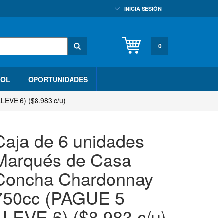
INICIA SESIÓN
0
HOL
OPORTUNIDADES
LEVE 6) ($8.983 c/u)
Caja de 6 unidades
Marqués de Casa
Concha Chardonnay
750cc (PAGUE 5
LLEVE 6) ($8.983 c/u)