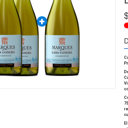
D
C
Pr
De
C
V
co
C
7
re
cu
E