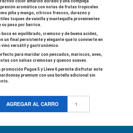
ractivo color amarillo dorado y una compleja
xpresión aromática con notas de
frutas tropicales
mo piña y mango, cítricos frescos, durazno y
tiles toques de vainilla y mantequilla
provenientes
 su paso por barrica.
n boca es
equilibrado, cremoso y de buena acidez
,
n un final persistente y elegante que lo convierte en
 vino versátil y gastronómico.
erfecto para maridar con
pescados, mariscos, aves,
astas con salsas cremosas y quesos suaves
.
a promoción
Pague 5 y Lleve 6
permite disfrutar este
ardonnay premium con una botella adicional sin
osto.
AGREGAR AL CARRO