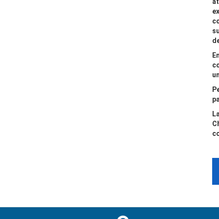
at
e
co
su
de
E
co
un
P
p
L
Ch
c