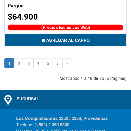
Pargua
$64.900
(Precios Exclusivos Web)
AGREGAR AL CARRO
1
2
3
4
5
>
>|
Mostrando 1 a 16 de 75 (5 Paginas)
SUCURSAL
Los Conquistadores 2230 / 2260, Providencia
Teléfono:
(+562) 2 350 9800
Horarios: 09:30 a 19:50 hrs de Lunes a Sábado.