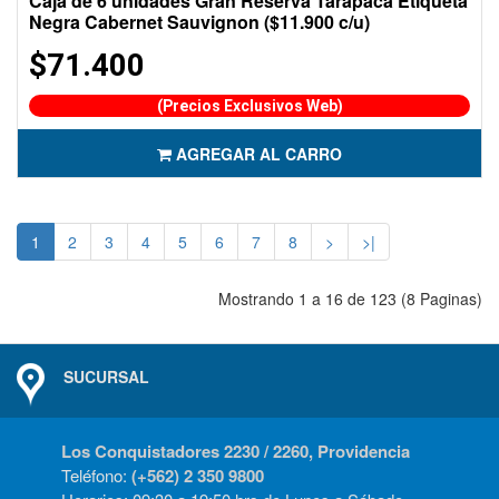
Caja de 6 unidades Gran Reserva Tarapacá Etiqueta
Negra Cabernet Sauvignon ($11.900 c/u)
$71.400
(Precios Exclusivos Web)
AGREGAR AL CARRO
1
2
3
4
5
6
7
8
>
>|
Mostrando 1 a 16 de 123 (8 Paginas)
SUCURSAL
Los Conquistadores 2230 / 2260, Providencia
Teléfono:
(+562) 2 350 9800