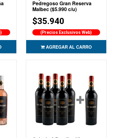
ña
Pedregoso Gran Reserva
Malbec ($5.990 c/u)
$35.940
)
(Precios Exclusivos Web)
O
AGREGAR AL CARRO