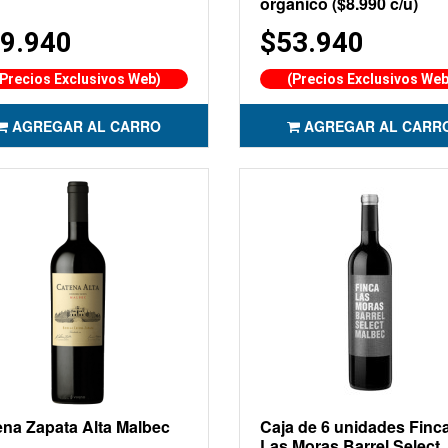
orgánico ($8.990 c/u)
9.940
$53.940
(Precios Exclusivos Web)
(Precios Exclusivos Web
AGREGAR AL CARRO
AGREGAR AL CARR
na Zapata Alta Malbec
Caja de 6 unidades Finc
Las Moras Barrel Select