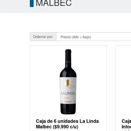
MALBEC
Ordenar por:
Caja de 6 unidades La Linda
Caj
Malbec ($9.990 c/u)
Into