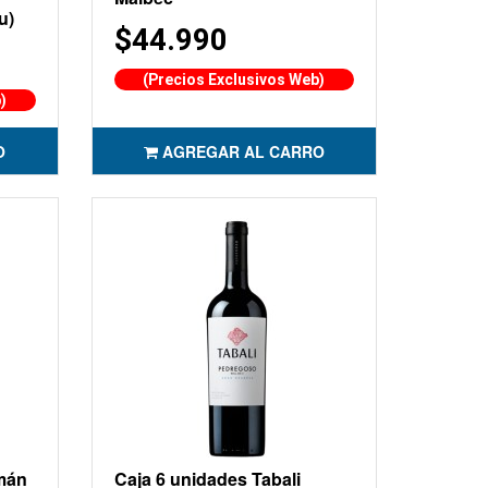
u)
$44.990
(Precios Exclusivos Web)
)
O
AGREGAR AL CARRO
mán
Caja 6 unidades Tabali