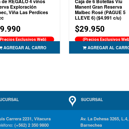
a de REGALO 4 vinos
Caja de 6 Botellas Viu
erva Exploración
Manent Gran Reserva
ec, Viña Las Perdices
Malbec Rosé (PAGUE 5
cc
LLEVE 6) ($4.991 c/u)
9.990
$29.950
(Precios Exclusivos Web)
(Precios Exclusivos Web
AGREGAR AL CARRO
AGREGAR AL CARR
UCURSAL
SUCURSAL
uis Carrera 2231, Vitacura
Av. La Dehesa 3265, L.4,
eléfono:
(+562) 2 350 9800
Barnechea