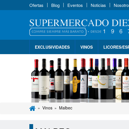
Ofertas
Blog
Eventos
Noticias
Nosotro
EXCLUSIVIDADES
VINOS
LICORES/E
Vinos
Malbec