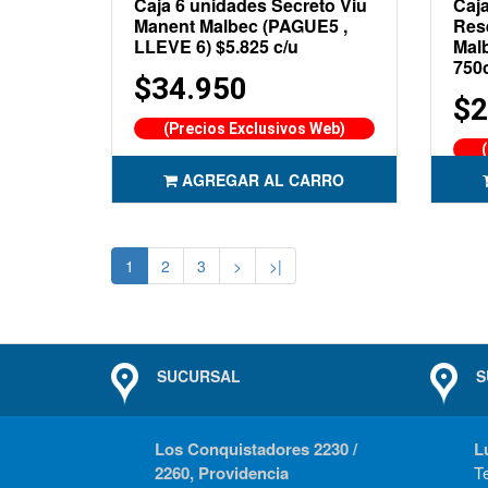
Caja 6 unidades Secreto Viu
Caj
Manent Malbec (PAGUE5 ,
Res
LLEVE 6) $5.825 c/u
Malb
750
$34.950
$2
(Precios Exclusivos Web)
AGREGAR AL CARRO
1
2
3
>
>|
SUCURSAL
S
Los Conquistadores 2230 /
L
2260, Providencia
T