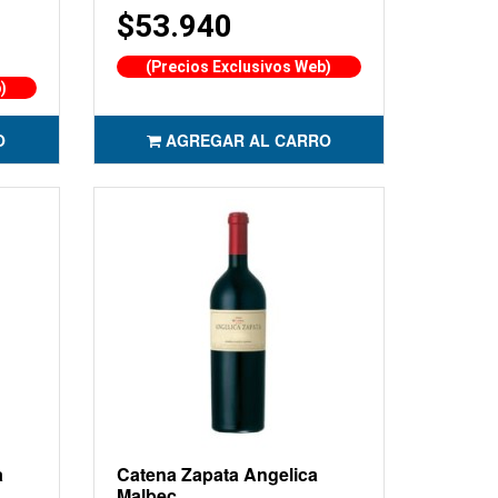
$53.940
(Precios Exclusivos Web)
)
O
AGREGAR AL CARRO
a
Catena Zapata Angelica
Malbec