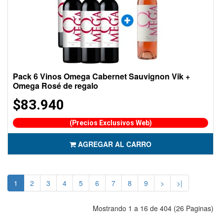
Pack 6 Vinos Omega Cabernet Sauvignon Vik +
Omega Rosé de regalo
$83.940
(Precios Exclusivos Web)
AGREGAR AL CARRO
1
2
3
4
5
6
7
8
9
>
>|
Mostrando 1 a 16 de 404 (26 Paginas)