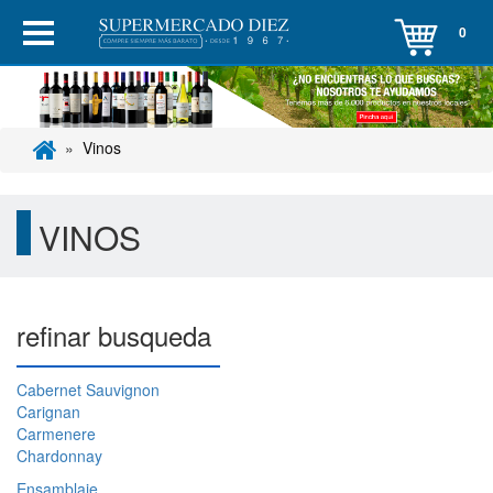
0
Vinos
VINOS
refinar busqueda
Cabernet Sauvignon
Carignan
Carmenere
Chardonnay
Ensamblaje