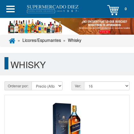
0
Licores/Espumantes
Whisky
WHISKY
Ordenar por:
Ver: