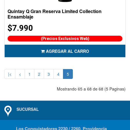
Quintay Q Gran Reserva Limited Collection
Ensamblaje
$7.990
(Precios Exclusivos Web)
AGREGAR AL CARRO
|<
<
1
2
3
4
5
Mostrando 65 a 68 de 68 (5 Paginas)
SUCURSAL
Los Conquistadores 2230 / 2260, Providencia