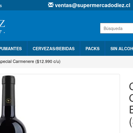
ventas@supermercadodiez.cl
s
SPUMANTES
CERVEZAS/BEBIDAS
PACKS
SIN ALCO
special Carmenere ($12.990 c/u)