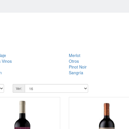
aje
Merlot
 Vinos
Otros
Pinot Noir
n
Sangría
Ver: