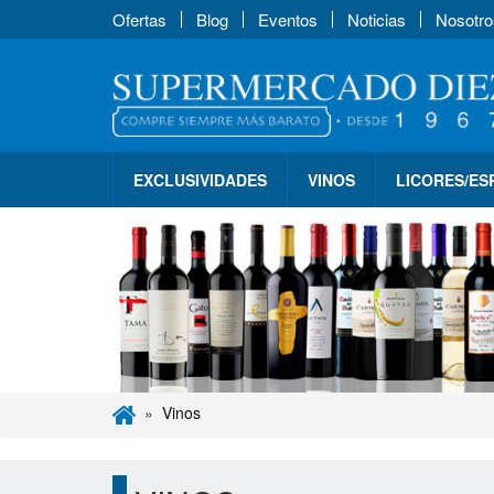
Ofertas
Blog
Eventos
Noticias
Nosotro
EXCLUSIVIDADES
VINOS
LICORES/E
Vinos