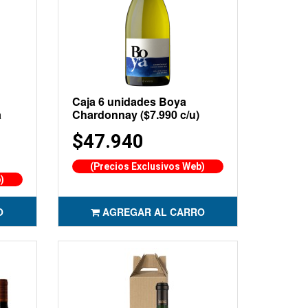
Caja 6 unidades Boya
a
Chardonnay ($7.990 c/u)
$47.940
(Precios Exclusivos Web)
)
O
AGREGAR AL CARRO