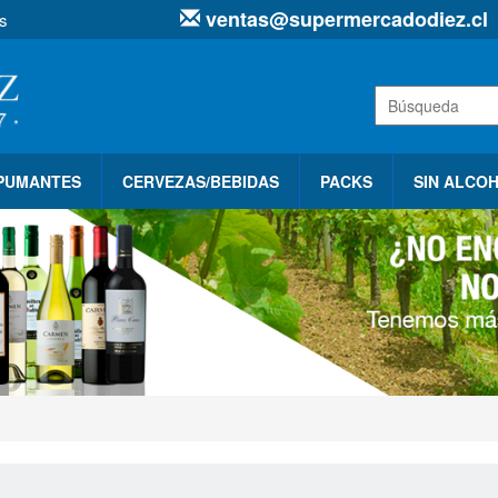
ventas@supermercadodiez.cl
s
SPUMANTES
CERVEZAS/BEBIDAS
PACKS
SIN ALCO