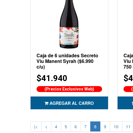
Caja de 6 unidades Secreto
Caja
Viu Manent Syrah ($6.990
Viu
c/u)
750 
$41.940
$4
(Precios Exclusivos Web)
AGREGAR AL CARRO
|<
<
4
5
6
7
8
9
10
11