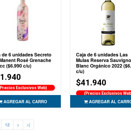
 de 6 unidades Secreto
Caja de 6 unidades Las
 Manent Rosé Grenache
Mulas Reserva Sauvign
cc ($6.990 c/u)
Blanc Orgánico 2022 ($6
c/u)
1.940
$41.940
(Precios Exclusivos Web)
(Precios Exclusivos Web
AGREGAR AL CARRO
AGREGAR AL CARR
12
>
>|