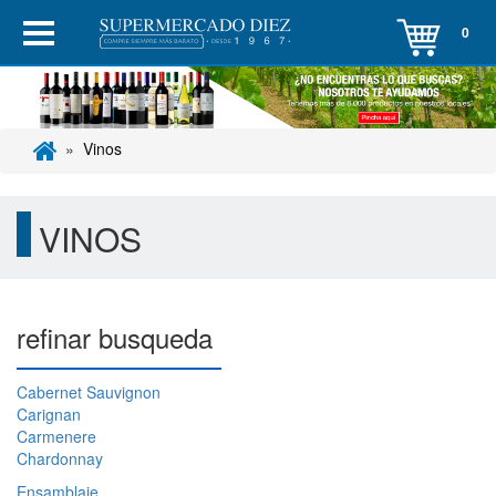
0
Vinos
VINOS
refinar busqueda
Cabernet Sauvignon
Carignan
Carmenere
Chardonnay
Ensamblaje