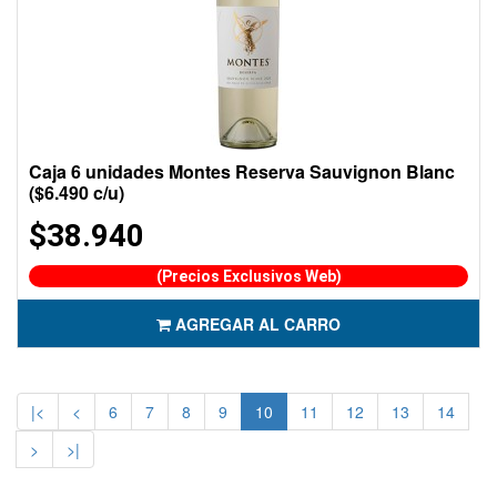
Caja 6 unidades Montes Reserva Sauvignon Blanc
($6.490 c/u)
$38.940
(Precios Exclusivos Web)
AGREGAR AL CARRO
|<
<
6
7
8
9
10
11
12
13
14
>
>|