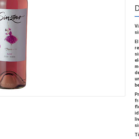
D
Vi
si
E
re
si
el
m
d
un
be
Pr
fr
fl
id
li
si
Ti