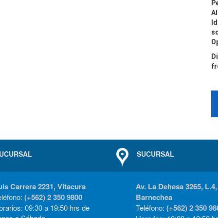
Pe
Al
Id
s
O
Di
fr
UCURSAL
SUCURSAL
uis Carrera 2231, Vitacura
Av. La Dehesa 3265, L.4,
eléfono:
(+562) 2 350 9800
Barnechea
rarios: 09:30 a 19:50 hrs de
Teléfono:
(+562) 2 350 98
unes a Sábado.