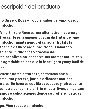
escripción del producto
no Sinzero Rosé – Todo el sabor del vino rosado,
n alcohol
l
Vino Sinzero Rosé
es una alternativa moderna y
frescante para quienes buscan disfrutar del vino
n alcohol, manteniendo el carácter frutal y la
egancia de un rosado tradicional. Elaborado
ediante un cuidadoso proceso de
esalcoholización, conserva sus aromas naturales y
a agradable acidez que lo hace ligero y muy fácil de
ber.
esenta notas a frutas rojas frescas como
ambuesa y cereza, junto a delicados matices
orales. En boca es equilibrado, suave y refrescante,
eal para consumir bien frío en aperitivos, almuerzos
vianos o celebraciones donde se prefieren bebidas
n alcohol.
po: Vino rosado sin alcohol