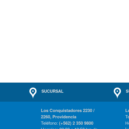
SUCURSAL
S
Los Conquistadores 2230 /
L
2260, Providencia
T
Teléfono:
(+562) 2 350 9800
Ho
L