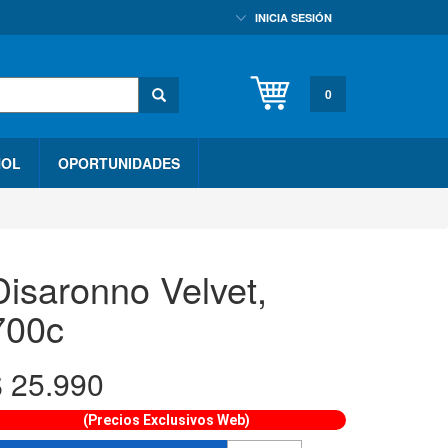
INICIA SESIÓN
0
HOL
OPORTUNIDADES
Disaronno Velvet,
700c
$
25.990
(Precios Exclusivos Web)