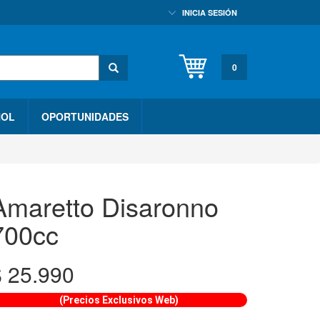
INICIA SESIÓN
0
HOL
OPORTUNIDADES
Amaretto Disaronno
700cc
$
25.990
(Precios Exclusivos Web)