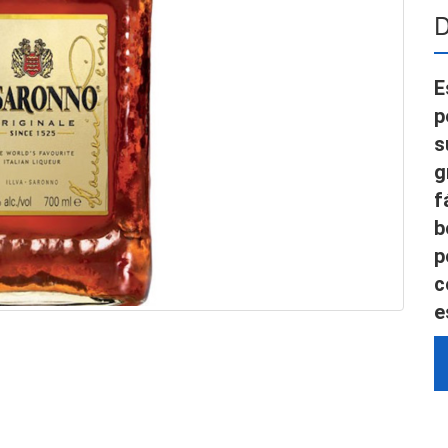
D
E
p
s
g
f
b
p
c
e