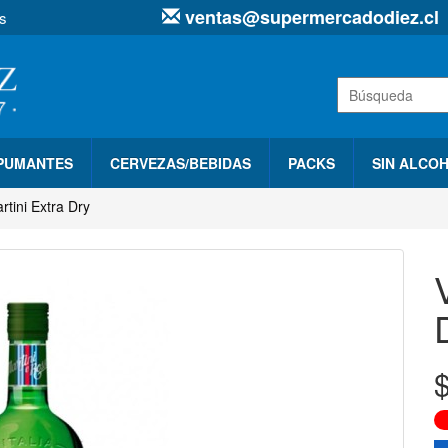
ventas@supermercadodiez.cl
s
SPUMANTES
CERVEZAS/BEBIDAS
PACKS
SIN ALCO
tini Extra Dry