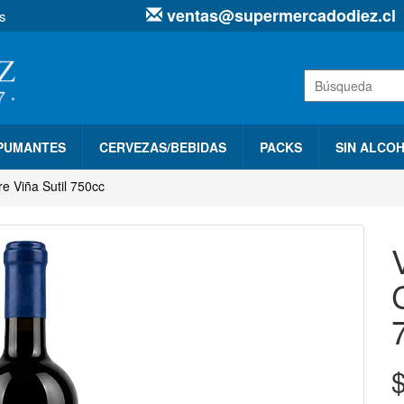
ventas@supermercadodiez.cl
s
SPUMANTES
CERVEZAS/BEBIDAS
PACKS
SIN ALCO
 Viña Sutil 750cc