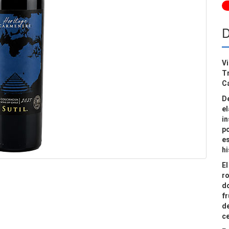
D
V
Tr
C
D
e
in
po
es
hi
E
ro
d
fr
de
c