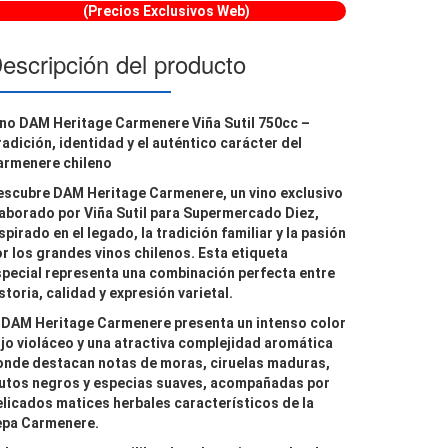
(Precios Exclusivos Web)
escripción del producto
ino DAM Heritage Carmenere Viña Sutil 750cc –
adición, identidad y el auténtico carácter del
armenere chileno
escubre
DAM Heritage Carmenere
, un vino exclusivo
laborado por
Viña Sutil
para Supermercado Diez,
spirado en el legado, la tradición familiar y la pasión
r los grandes vinos chilenos. Esta etiqueta
pecial representa una combinación perfecta entre
storia, calidad y expresión varietal.
l
DAM Heritage Carmenere
presenta un intenso color
jo violáceo y una atractiva complejidad aromática
onde destacan notas de
moras, ciruelas maduras,
utos negros y especias suaves
, acompañadas por
licados matices herbales característicos de la
epa Carmenere.