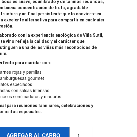
n boca es
suave, equilibrado y de taninos redondos
,
n buena concentración de fruta, agradable
tructura y un final persistente que lo convierte en
a excelente alternativa para compartir en cualquier
casión.
aborado con la experiencia enológica de
Viña Sutil
,
te vino refleja la calidad y el carácter que
stinguen a una de las viñas más reconocidas de
ile.
rfecto para maridar con:
rnes rojas y parrillas
amburguesas gourmet
atos especiados
stas con salsas intensas
uesos semimaduros y maduros
eal para reuniones familiares, celebraciones y
omentos especiales.
AGREGAR AL CARRO