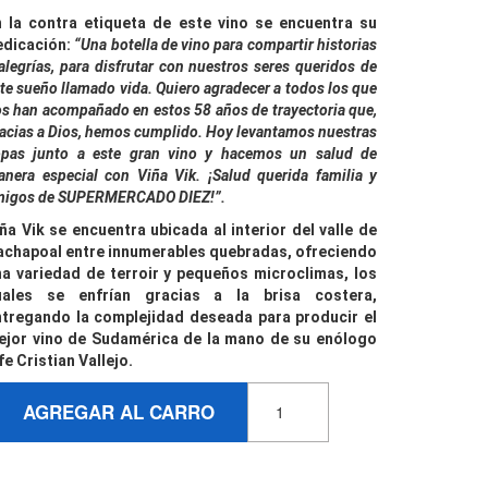
n la contra etiqueta de este vino se encuentra su
edicación:
“Una botella de vino para compartir historias
alegrías, para disfrutar con nuestros seres queridos de
te sueño llamado vida. Quiero agradecer a todos los que
s han acompañado en estos 58 años de trayectoria que,
acias a Dios, hemos cumplido. Hoy levantamos nuestras
opas junto a este gran vino y hacemos un salud de
nera especial con Viña Vik. ¡Salud querida familia y
migos de SUPERMERCADO DIEZ!”.
ña Vik se encuentra ubicada al interior del valle de
achapoal entre innumerables quebradas, ofreciendo
na variedad de terroir y pequeños microclimas, los
uales se enfrían gracias a la brisa costera,
ntregando la complejidad deseada para producir el
ejor vino de Sudamérica de la mano de su enólogo
fe Cristian Vallejo.
AGREGAR AL CARRO