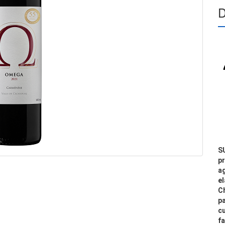
D
S
pr
a
e
C
p
c
fa