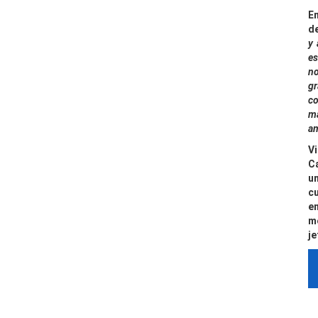
E
d
y 
es
no
gr
c
ma
a
Vi
C
u
c
e
m
je